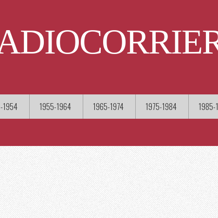
ADIOCORRIE
-1954
1955-1964
1965-1974
1975-1984
1985-