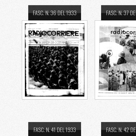
FASC. N. 36 DEL 1933
FASC. N. 37 D
FASC. N. 41 DEL 1933
FASC. N. 42 D