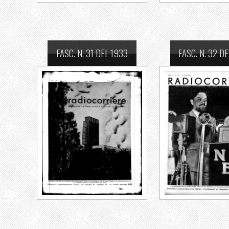
FASC. N. 31 DEL 1933
FASC. N. 32 D